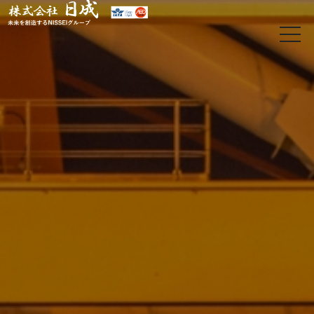
t
o
g
g
l
e
n
a
v
i
g
a
t
i
o
日
n