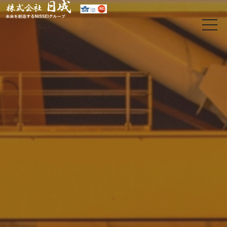
t
o
g
g
l
e
n
a
v
i
g
a
t
i
o
日
n