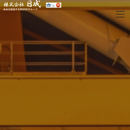
t
o
g
g
l
e
n
a
v
i
g
a
t
i
o
日
n