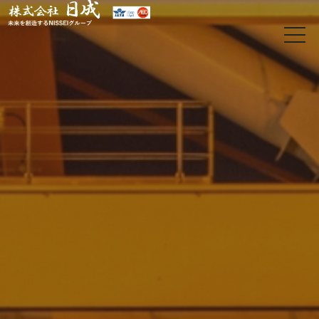
t
o
g
g
l
e
n
a
v
i
g
a
t
i
o
日
n