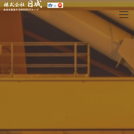
t
o
g
g
l
e
n
a
v
i
g
a
t
i
o
日
n