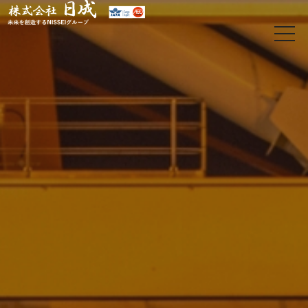
t
o
g
g
l
e
n
a
v
i
g
a
t
i
o
日
n