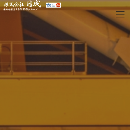
t
o
g
g
l
e
n
a
v
i
g
a
t
i
o
日
n