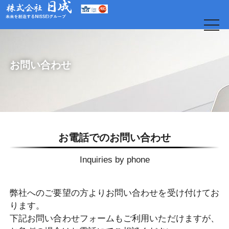
t
o
g
g
l
e
お問い合わせ
n
a
v
i
g
a
t
i
o
日
お電話でのお問い合わせ
n
Inquiries by phone
弊社へのご要望の⽅よりお問い合わせを受け付けてお
ります。
下記お問い合わせフォームもご利⽤いただけますが、