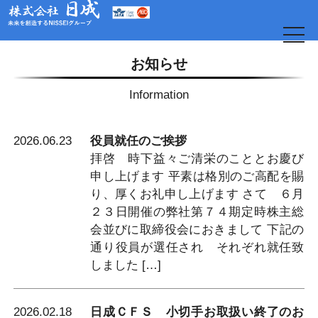
t
o
g
お知らせ
g
l
e
Information
n
a
v
i
g
2026.06.23
役員就任のご挨拶
a
拝啓 時下益々ご清栄のこととお慶び
t
i
申し上げます 平素は格別のご高配を賜
o
日
n
り、厚くお礼申し上げます さて ６月
２３日開催の弊社第７４期定時株主総
会並びに取締役会におきまして 下記の
通り役員が選任され それぞれ就任致
しました […]
2026.02.18
日成ＣＦＳ 小切手お取扱い終了のお