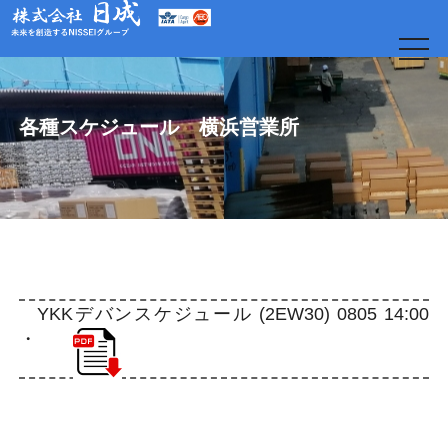
t
o
g
g
l
e
各種スケジュール 横浜営業所
n
a
v
i
g
a
t
i
o
日
n
YKKデバンスケジュール (2EW30) 0805 14:00