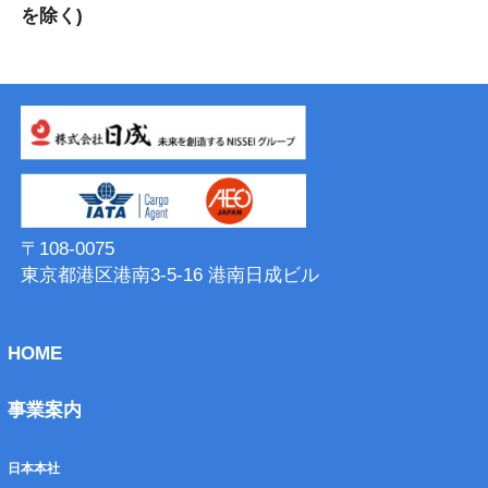
を除く)
〒108-0075
東京都港区港南3-5-16 港南⽇成ビル
HOME
事業案内
日本本社