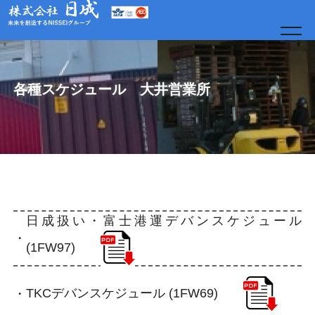
t
o
g
g
l
e
各種スケジュール 大井営業所
n
a
v
i
g
a
t
i
o
日
n
日成扱い・富士港運デバンスケジュール
(1FW97)
TKCデバンスケジュール (1FW69)