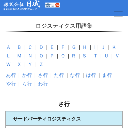
t
o
g
ロジスティクス用語集
g
l
e
n
a
Ａ
Ｂ
Ｃ
Ｄ
Ｅ
Ｆ
Ｇ
Ｈ
I
Ｊ
Ｋ
v
i
Ｌ
Ｍ
Ｎ
Ｏ
Ｐ
Ｑ
Ｒ
Ｓ
Ｔ
Ｕ
Ｖ
g
a
Ｗ
Ｘ
Ｙ
Ｚ
t
i
o
あ行
か行
さ行
た行
な行
は行
ま行
日
n
や行
ら行
わ行
さ行
サードパーティロジスティクス