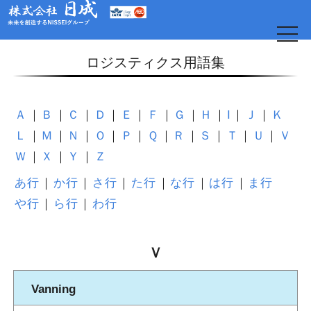
t
o
g
ロジスティクス用語集
g
l
e
n
a
Ａ
Ｂ
Ｃ
Ｄ
Ｅ
Ｆ
Ｇ
Ｈ
I
Ｊ
Ｋ
v
i
Ｌ
Ｍ
Ｎ
Ｏ
Ｐ
Ｑ
Ｒ
Ｓ
Ｔ
Ｕ
Ｖ
g
a
Ｗ
Ｘ
Ｙ
Ｚ
t
i
o
あ行
か行
さ行
た行
な行
は行
ま行
日
n
や行
ら行
わ行
Ｖ
Vanning