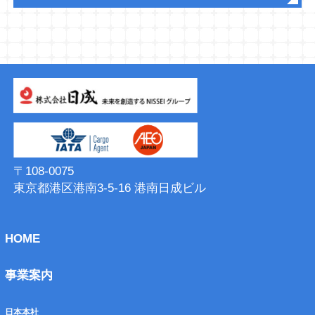
〒108-0075
東京都港区港南3-5-16 港南⽇成ビル
HOME
事業案内
日本本社