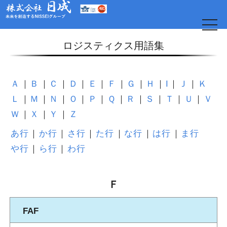
t
o
g
ロジスティクス用語集
g
l
e
n
a
Ａ
Ｂ
Ｃ
Ｄ
Ｅ
Ｆ
Ｇ
Ｈ
I
Ｊ
Ｋ
v
i
Ｌ
Ｍ
Ｎ
Ｏ
Ｐ
Ｑ
Ｒ
Ｓ
Ｔ
Ｕ
Ｖ
g
a
Ｗ
Ｘ
Ｙ
Ｚ
t
i
o
あ行
か行
さ行
た行
な行
は行
ま行
日
n
や行
ら行
わ行
Ｆ
FAF