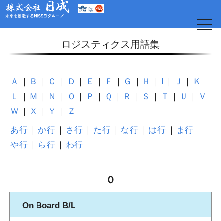
t
o
g
ロジスティクス用語集
g
l
e
n
a
Ａ
Ｂ
Ｃ
Ｄ
Ｅ
Ｆ
Ｇ
Ｈ
I
Ｊ
Ｋ
v
i
Ｌ
Ｍ
Ｎ
Ｏ
Ｐ
Ｑ
Ｒ
Ｓ
Ｔ
Ｕ
Ｖ
g
a
Ｗ
Ｘ
Ｙ
Ｚ
t
i
o
あ行
か行
さ行
た行
な行
は行
ま行
日
n
や行
ら行
わ行
Ｏ
On Board B/L