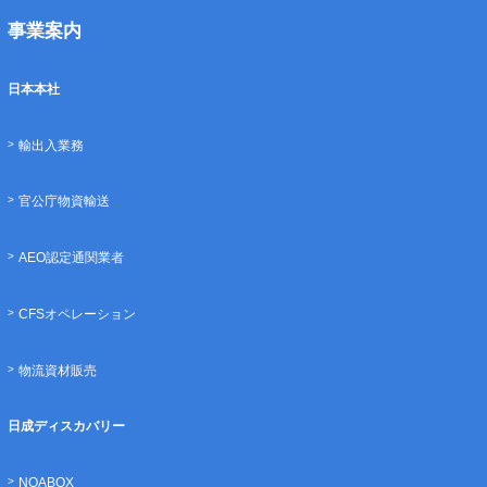
事業案内
日本本社
輸出入業務
官公庁物資輸送
AEO認定通関業者
CFSオペレーション
物流資材販売
日成ディスカバリー
NOABOX