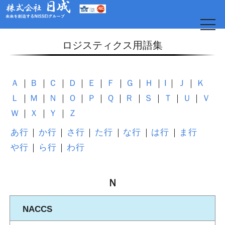
t
o
g
ロジスティクス用語集
g
l
e
n
a
Ａ
Ｂ
Ｃ
Ｄ
Ｅ
Ｆ
Ｇ
Ｈ
I
Ｊ
Ｋ
v
i
Ｌ
Ｍ
Ｎ
Ｏ
Ｐ
Ｑ
Ｒ
Ｓ
Ｔ
Ｕ
Ｖ
g
a
Ｗ
Ｘ
Ｙ
Ｚ
t
i
o
あ行
か行
さ行
た行
な行
は行
ま行
日
n
や行
ら行
わ行
Ｎ
NACCS