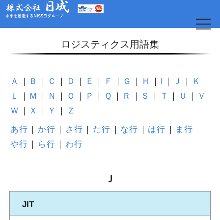
t
o
g
ロジスティクス用語集
g
l
e
n
a
Ａ
Ｂ
Ｃ
Ｄ
Ｅ
Ｆ
Ｇ
Ｈ
I
Ｊ
Ｋ
v
i
Ｌ
Ｍ
Ｎ
Ｏ
Ｐ
Ｑ
Ｒ
Ｓ
Ｔ
Ｕ
Ｖ
g
a
Ｗ
Ｘ
Ｙ
Ｚ
t
i
o
あ行
か行
さ行
た行
な行
は行
ま行
日
n
や行
ら行
わ行
Ｊ
JIT