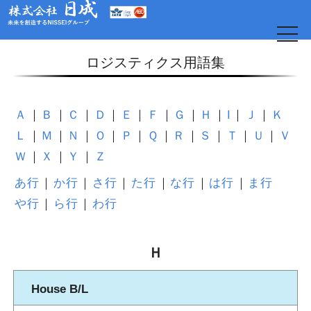
t
o
g
ロジスティクス用語集
g
l
e
n
a
Ａ
Ｂ
Ｃ
Ｄ
Ｅ
Ｆ
Ｇ
Ｈ
I
Ｊ
Ｋ
v
i
Ｌ
Ｍ
Ｎ
Ｏ
Ｐ
Ｑ
Ｒ
Ｓ
Ｔ
Ｕ
Ｖ
g
a
Ｗ
Ｘ
Ｙ
Ｚ
t
i
o
あ行
か行
さ行
た行
な行
は行
ま行
日
n
や行
ら行
わ行
Ｈ
House B/L