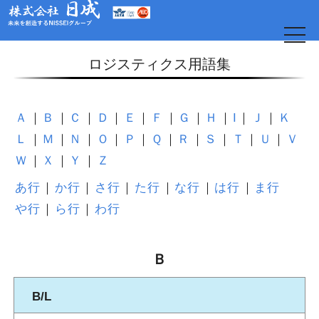
t
o
g
ロジスティクス用語集
g
l
e
n
a
Ａ
Ｂ
Ｃ
Ｄ
Ｅ
Ｆ
Ｇ
Ｈ
I
Ｊ
Ｋ
v
i
Ｌ
Ｍ
Ｎ
Ｏ
Ｐ
Ｑ
Ｒ
Ｓ
Ｔ
Ｕ
Ｖ
g
a
Ｗ
Ｘ
Ｙ
Ｚ
t
i
o
あ行
か行
さ行
た行
な行
は行
ま行
日
n
や行
ら行
わ行
Ｂ
B/L