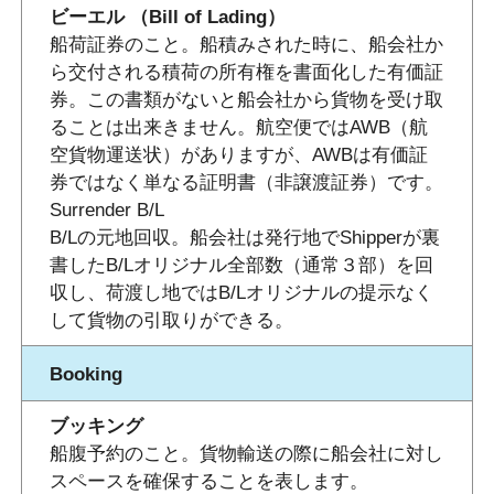
ビーエル （Bill of Lading）
船荷証券のこと。船積みされた時に、船会社か
ら交付される積荷の所有権を書面化した有価証
券。この書類がないと船会社から貨物を受け取
ることは出来きません。航空便ではAWB（航
空貨物運送状）がありますが、AWBは有価証
券ではなく単なる証明書（非譲渡証券）です。
Surrender B/L
B/Lの元地回収。船会社は発行地でShipperが裏
書したB/Lオリジナル全部数（通常３部）を回
収し、荷渡し地ではB/Lオリジナルの提示なく
して貨物の引取りができる。
Booking
ブッキング
船腹予約のこと。貨物輸送の際に船会社に対し
スペースを確保することを表します。