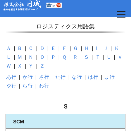
t
o
g
ロジスティクス用語集
g
l
e
n
a
Ａ
Ｂ
Ｃ
Ｄ
Ｅ
Ｆ
Ｇ
Ｈ
I
Ｊ
Ｋ
v
i
Ｌ
Ｍ
Ｎ
Ｏ
Ｐ
Ｑ
Ｒ
Ｓ
Ｔ
Ｕ
Ｖ
g
a
Ｗ
Ｘ
Ｙ
Ｚ
t
i
o
あ行
か行
さ行
た行
な行
は行
ま行
日
n
や行
ら行
わ行
Ｓ
SCM