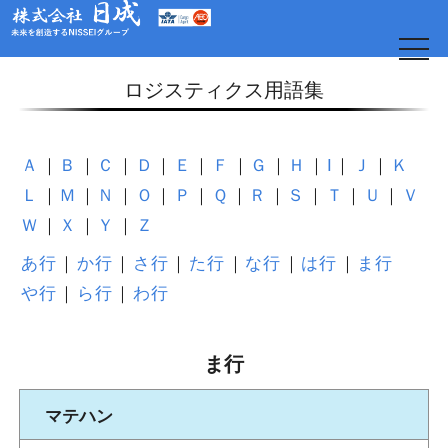
t
o
g
ロジスティクス用語集
g
l
e
n
a
Ａ
Ｂ
Ｃ
Ｄ
Ｅ
Ｆ
Ｇ
Ｈ
I
Ｊ
Ｋ
v
i
Ｌ
Ｍ
Ｎ
Ｏ
Ｐ
Ｑ
Ｒ
Ｓ
Ｔ
Ｕ
Ｖ
g
a
Ｗ
Ｘ
Ｙ
Ｚ
t
i
o
あ行
か行
さ行
た行
な行
は行
ま行
日
n
や行
ら行
わ行
ま行
マテハン